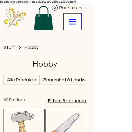
google-site-verification: google5cdc99d55ed133d6.html
Punkte ansehen
Start
Hobby
Hobby
Alle Produkte
Bauernhof & Landwirtschaft
69 Produkte
Filtern & sortieren