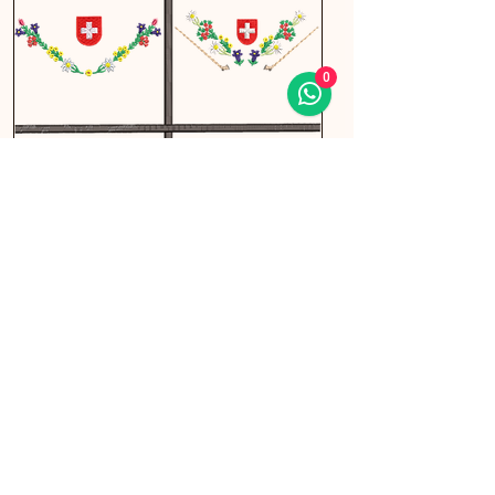
0
Blumenband für Hirthemden,
Stickerei Set
In den Warenkorb