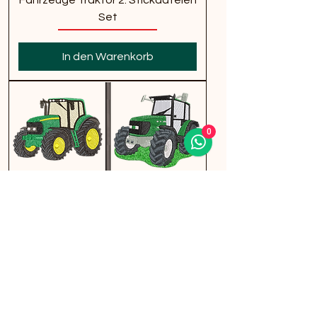
Set
In den Warenkorb
0
Landwirtschaft Traktor 1.
Stickdateien Set