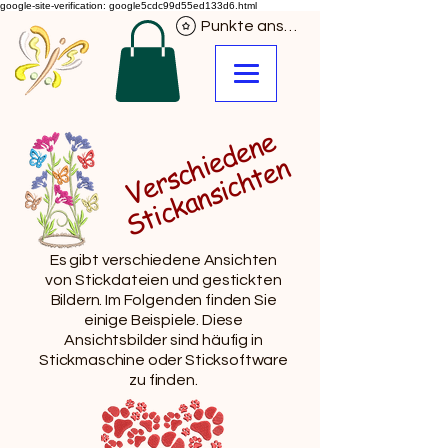
google-site-verification: google5cdc99d55ed133d6.html
Punkte ansehen
V
e
r
s
c
h
e
d
e
n
e
S
t
i
c
k
a
n
s
i
c
h
t
e
n
i
Es gibt verschiedene Ansichten
von Stickdateien und gestickten
Bildern. Im Folgenden finden Sie
einige Beispiele. Diese
Ansichtsbilder sind häufig in
Stickmaschine oder Sticksoftware
zu finden.