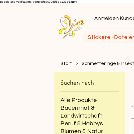
google-site-verification: google5cdc99d55ed133d6.html
Anmelden Kund
Stickerei-Dateie
Start
Schmetterlinge & Insek
Suchen nach
Alle Produkte
9
Bauernhof &
Landwirtschaft
Beruf & Hobbys
Blumen & Natur