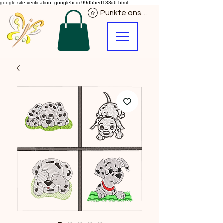
google-site-verification: google5cdc99d55ed133d6.html
Punkte ansehen