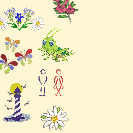
trie
DST