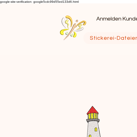
google-site-verification: google5cdc99d55ed133d6.html
Anmelden Kund
Stickerei-Dateie