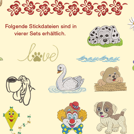
Tajima / Indus
ltig mit der Bernina Designer
den. Jedes Design wird
iedene Stickformate
Folgende Stickdateien sind in
vierer Sets erhältlich.
t mit verschiedenen
ompatibel. Ob Bernina,
ne andere Marke – diese
nd für alle geeignet. Für ein
kelloses Ergebnis empfehlen
s hochwertigen Stickvlieses
 Dateien. Mit den Leuchtturm 1
nnen Sie Ihre Stickprojekte
talten.