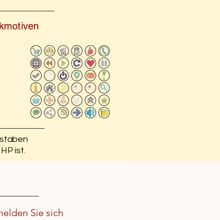
ickmotiven
hstaben
HP ist.
melden Sie sich