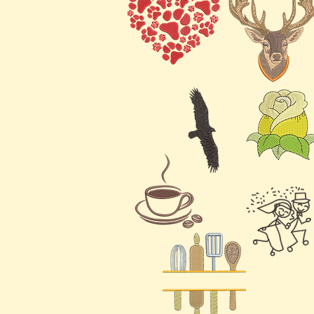
Stickdateien, die sorgfä
Software entworfen wur
anschliessend in versch
konvertiert und ist somi
Stickmaschinenmarken k
Brother, Singer oder ei
digitalen Stickdateien si
professionelles und ma
wir die Verwendung eine
beim Sticken mit diesen
Digitale Stickdateien kö
mühelos und präzise ges