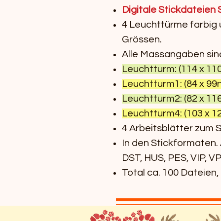
Digitale Stickdateien
4 Leuchttürme farbig 
Grössen.
Alle Massangaben sind 
Leuchtturm: (114 x 110
Leuchtturm1: (84 x 99n
Leuchtturm2: (82 x 116
Leuchtturm4: (103 x 12
4 Arbeitsblätter zum 
In den Stickformaten.
DST, HUS, PES, VIP, VP
Total ca. 100 Dateien,
Wir präsentieren die Leu
Stickdateien, eine Samm