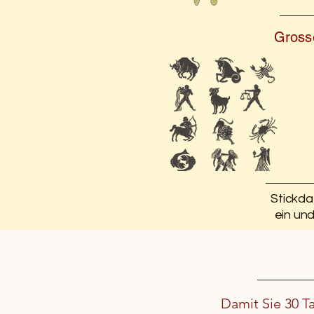
Grosse
Stickda
ein un
Damit Sie 30 T