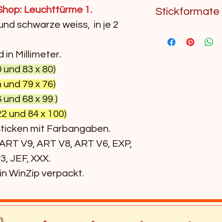
Delfine 1
Stoffen eignet
 Shop: Leuchttürme 1.
Stickformate
Vlies, während
Stickmaschin
und schwarze weiss, in je 2
Wenn Sie unsic
Motiven ein sta
DST-Format, da
oder zwei Lag
in Millimeter.
Stickmaschine
Bernina
sollten, um ei
 und 83 x 80)
Bei Frottee- o
 und 79 x 76)
Brother
empfiehlt sich 
 und 68 x 99 )
wasserlösliche
2 und 84 x 100)
Janome
Oberseite, dam
Sticken mit Farbangaben.
aufliegt.
Pfaff
 ART V9, ART V8, ART V6, EXP,
Grundsätzlich 
3, JEF, XXX.
Husqvarna
Stabilität ver
 in WinZip verpackt.
Viking
die Qualität de
chtturm 1 Digitale
Singer
lung hochwertiger digitaler