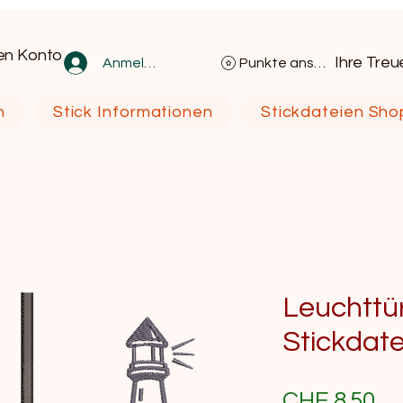
en Konto
Ihre Tre
Anmelden
Punkte ansehen
n
Stick Informationen
Stickdateien Sho
Leuchttür
Stickdat
Pr
CHF 8.50