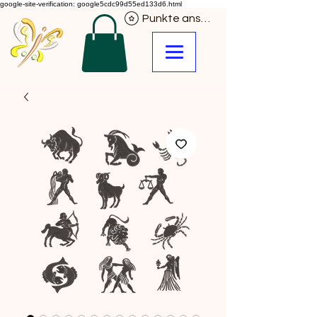
google-site-verification: google5cdc99d55ed133d6.html
Punkte ansehen