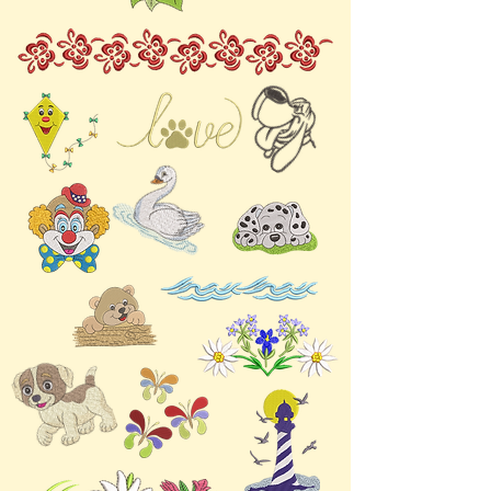
sich daher problemlos auf
Wasserlösliches Vlies
verschiedenen Stoffen und
→ für feine Stoffe oder
Materialien verarbeiten. Für
obendrauf (z. B. bei
optimale Ergebnisse
Frottee)
empfehlen wir die
Falsches Vlies ist der
Verwendung von
häufigste Grund für
hochwertigen Stickvlies,
schlechte Ergebnisse.
damit Ihre Stickerei
gestochen scharf und
professionell aussieht. Ob
Sie ein Geschenk für einen
Astrologie-Liebhaber
sticken oder Ihren eigenen
Sachen eine persönliche
Note verleihen möchten –