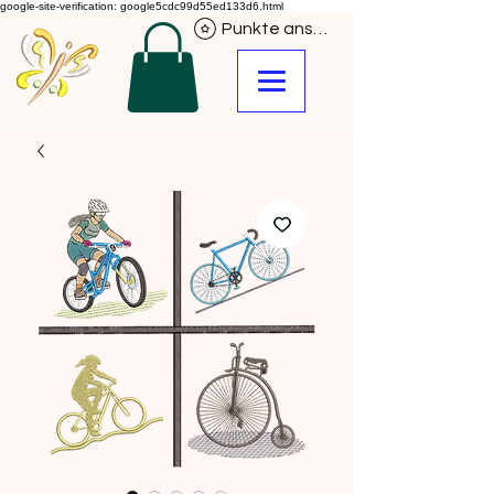
google-site-verification: google5cdc99d55ed133d6.html
Punkte ansehen