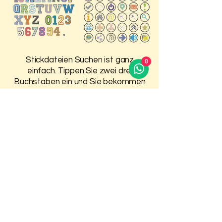
Ihre Liebe zum Radfahren
in jedem Stich
durchscheinen.
Stickdateien Suchen ist ganz
0
einfach. Tippen Sie zwei drei
Buchstaben ein und Sie bekommen
Vorschläge, was in dem Bereich auf
der HP ist.
Damit Sie 30 Tage Zugriff auf
Ihre gekauften Stickdateien
haben, melden Sie sich oben an.
Weitere Infos finden Sie auf der
Seite
Anmelden / Registrieren