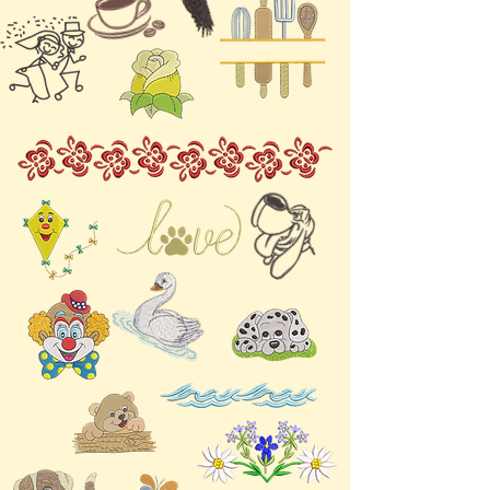
– das Vlies sollte straff
nur liebst, diese
sitzen, während der Stoff
Stickdateien sind ein Muss,
locker aufliegt.
um deiner Ausrüstung eine
Verwenden Sie möglichst
persönliche Note zu
die Originalgröße der
verleihen. Dank der
Stickdatei, da Änderungen
hochwertigen digitalen
zu Fehlern in der
Dateien kannst du ganz
Stichdarstellung führen
einfach professionell
können.
aussehende Stickmuster
Zusätzlich ist die richtige
erstellen, die selbst den
Fadenspannung wichtig,
härtesten Handballspielen
damit das Stickbild nicht
standhalten. Steigere dein
verzogen wird und die
Handballerlebnis mit diesen
Umrandungen exakt
digitalen Stickdateien und
stimmen.
zeige deine Leidenschaft