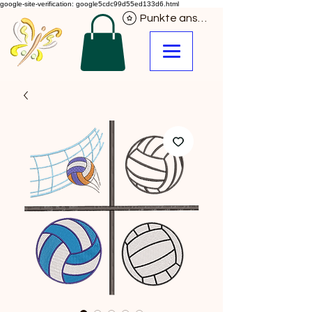
google-site-verification: google5cdc99d55ed133d6.html
Punkte ansehen