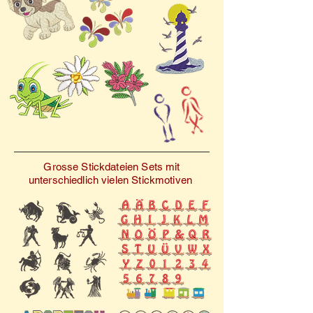
Für beste Ergebnisse
für den Sport mit Stil!
empfehlen wir zudem, vor
dem eigentlichen Projekt
eine Stickprobe auf
ähnlichem Stoff
durchzuführen.
Grosse Stickdateien Sets mit
unterschiedlich vielen Stickmotiven