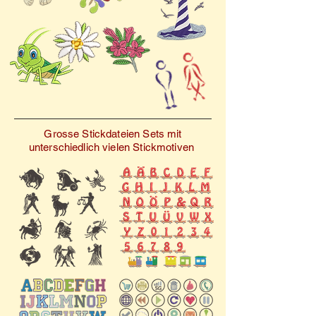
empfehlen wir zudem, vor
Wintersaison mit „Winter,
dem eigentlichen Projekt
Schneeblumen 2“, digitalen
eine Stickprobe auf
Stickdateien, auf ein neues
ähnlichem Stoff
Level.
durchzuführen.
Grosse Stickdateien Sets mit
unterschiedlich vielen Stickmotiven