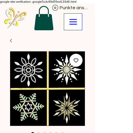
google-site-verification: google5cdc99d55ed133d6.html
Punkte ansehen