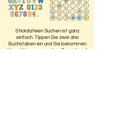
Stickdateien Suchen ist ganz
einfach. Tippen Sie zwei drei
Buchstaben ein und Sie bekommen
Vorschläge, was in dem Bereich auf
der HP ist.
Damit Sie 30 Tage Zugriff auf
Ihre gekauften Stickdateien
haben, melden Sie sich oben an.
Weitere Infos finden Sie auf der
Seite
Anmelden / Registrieren