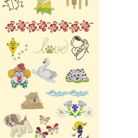
anbringen und Ihre
locker aufliegt.
Leidenschaft für die
Verwenden Sie möglichst
Holzbearbeitung zum
die Originalgröße der
Ausdruck bringen. Die
Stickdatei, da Änderungen
hochwertigen digitalen
zu Fehlern in der
Dateien sind mit den
Stichdarstellung führen
meisten Stickmaschinen
können.
kompatibel, sodass Sie
Zusätzlich ist die richtige
diese filigranen Designs
Fadenspannung wichtig,
problemlos in Ihre Projekte
damit das Stickbild nicht
integrieren können. Ob
verzogen wird und die
professioneller Holzwerker
Umrandungen exakt
oder Hobbybastler –
stimmen.
Werkzeug 1, Digitale
Für beste Ergebnisse
Stickdateien sind ein Muss,