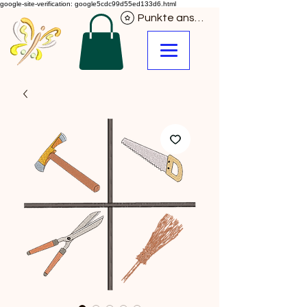
google-site-verification: google5cdc99d55ed133d6.html
Punkte ansehen