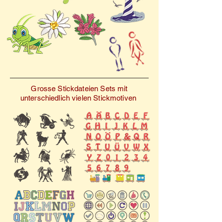
empfehlen wir zudem, vor
um Ihrer Ausrüstung eine
dem eigentlichen Projekt
persönliche Note zu
eine Stickprobe auf
verleihen.
ähnlichem Stoff
durchzuführen.
Grosse Stickdateien Sets mit
unterschiedlich vielen Stickmotiven