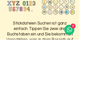
Stickdateien Suchen ist ganz
0
einfach. Tippen Sie zwei drei
Buchstaben ein und Sie bekommen
Vorschläge, was in dem Bereich auf
der HP ist.
Damit Sie 30 Tage Zugriff auf
Ihre gekauften Stickdateien
haben, melden Sie sich oben an.
Weitere Infos finden Sie auf der
Seite
Anmelden / Registrieren