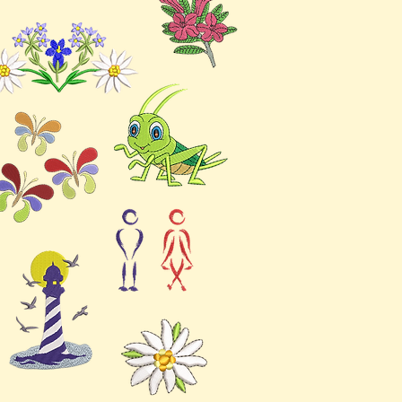
oder stabiles
Vlies
Vlies unten +
wasserlösliches
Vlies oben
z.
Sehr leichtes
oder
auswaschbares
Vlies