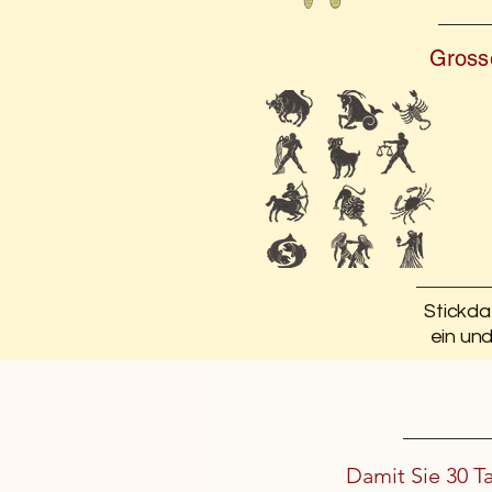
Grosse
Stickda
ein un
Damit Sie 30 T