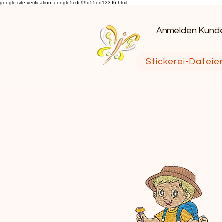
google-site-verification: google5cdc99d55ed133d6.html
Anmelden Kund
Stickerei-Dateie