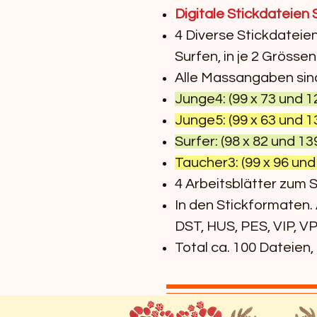
Digitale Stickdateien 
4 Diverse Stickdateie
Surfen, in je 2 Grössen
Alle Massangaben sind 
Junge4: (99 x 73 und 1
Junge5: (99 x 63 und 1
Surfer: (98 x 82 und 13
Taucher3: (99 x 96 und
4 Arbeitsblätter zum 
In den Stickformaten.
DST, HUS, PES, VIP, VP
Total ca. 100 Dateien,
Wir präsentieren die Spie
Stickdateien, eine Kollek