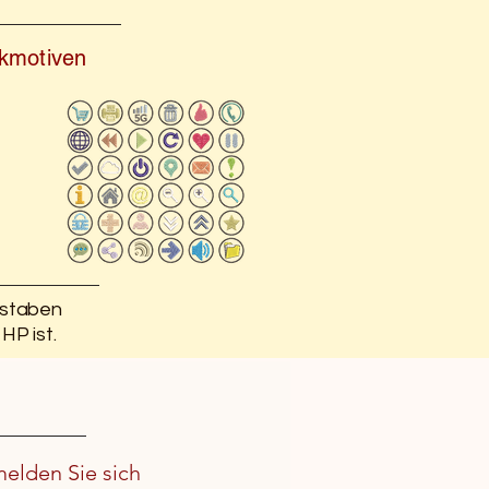
ickmotiven
hstaben
HP ist.
melden Sie sich