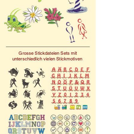
dem eigentlichen Projekt
mit Ihrem nächsten
eine Stickprobe auf
Stickabenteuer!
ähnlichem Stoff
durchzuführen.
Grosse Stickdateien Sets mit
unterschiedlich vielen Stickmotiven