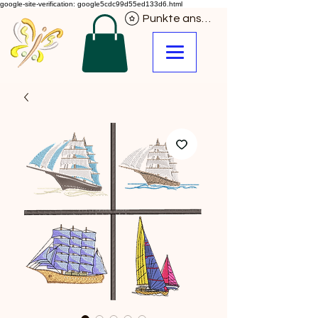
google-site-verification: google5cdc99d55ed133d6.html
Punkte ansehen