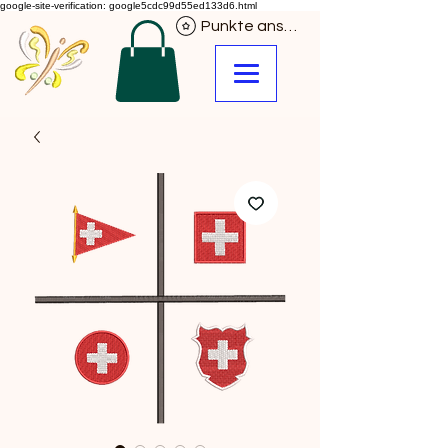
google-site-verification: google5cdc99d55ed133d6.html
Punkte ansehen