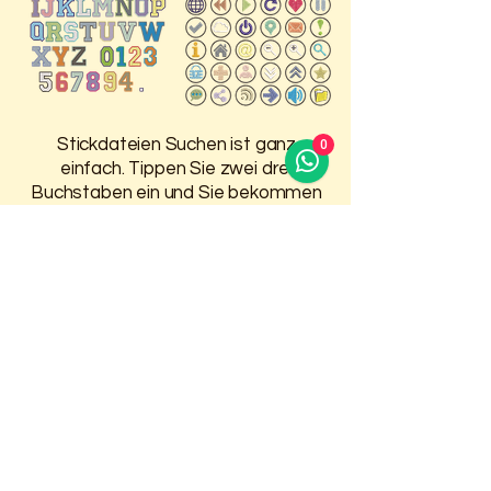
Stickdateien Suchen ist ganz
0
einfach. Tippen Sie zwei drei
Buchstaben ein und Sie bekommen
Vorschläge, was in dem Bereich auf
der HP ist.
Damit Sie 30 Tage Zugriff auf
Ihre gekauften Stickdateien
haben, melden Sie sich oben an.
Weitere Infos finden Sie auf der