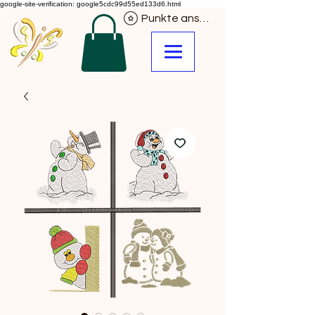
google-site-verification: google5cdc99d55ed133d6.html
Punkte ansehen