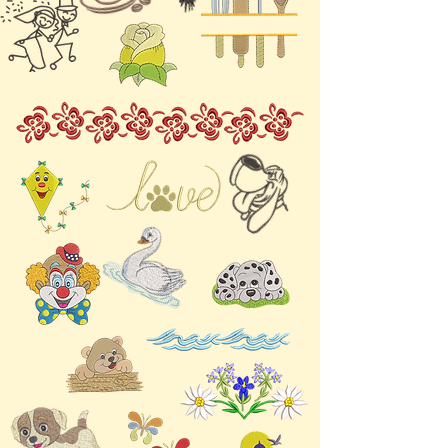
Zuhause oder
personalisierte Geschenke
für Ihre Lieben – diese
niedlichen und witzigen
Schneemänner sorgen
garantiert für festliche
Stimmung. Vom klassischen
Schneemann bis zum
Schneemann im
Winteroutfit gibt es für
jeden Anlass im Winter und
vor Weihnachten das
passende Motiv. Mit diesen
vielseitigen digitalen
Stickdateien können Sie