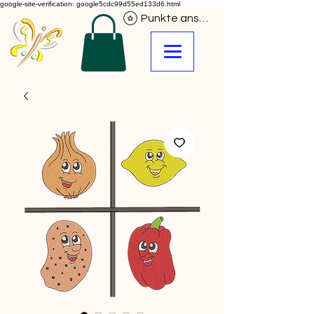
google-site-verification: google5cdc99d55ed133d6.html
Punkte ansehen