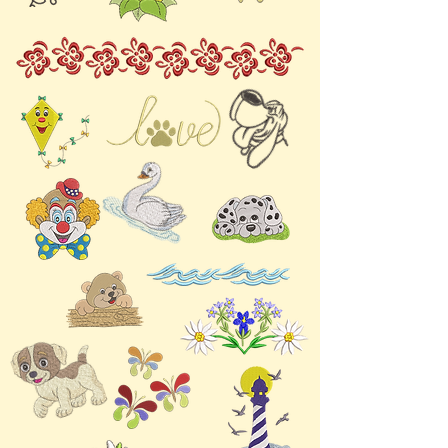
Designs zaubern jedem
Betrachter ein Lächeln ins
Gesicht. Mit hochwertigem
Stickvlies erzielen Sie mit
jedem Stich saubere und
professionelle Ergebnisse.
Verleihen Sie Ihrem
nächsten Stickprojekt mit
diesen entzückenden
Stickdateien „Obst &
Gemüse 2“ einen Hauch
von Farbe und Fröhlichkeit.