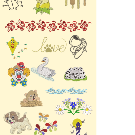
zu Fehlern führen kann.
Von traditionellen
Kürbissen bis hin zu
skurrilen, mit
Vogelscheuchen verzierten
Kürbissen – diese digitalen
Stickdateien eignen sich
perfekt, um Ihren
Bastelprojekten einen
Hauch von Natur zu
verleihen. Ob Wohndeko,
Kleidung oder Accessoires
– diese hochwertigen
Designs werten Ihre
Kreationen mit ihren
filigranen Details auf.