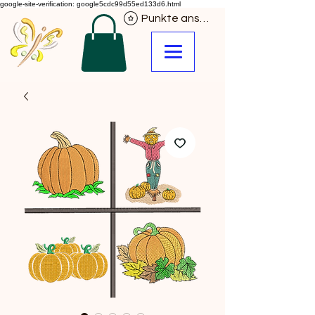
google-site-verification: google5cdc99d55ed133d6.html
Punkte ansehen