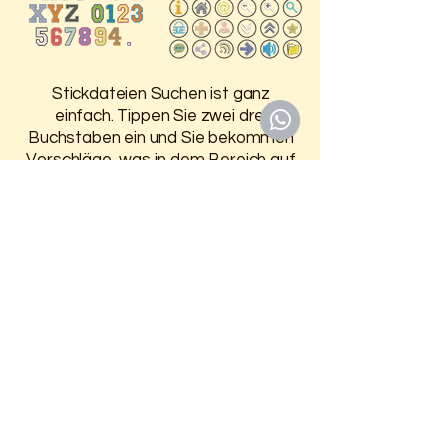
Stickdateien Suchen ist ganz
einfach. Tippen Sie zwei drei
Buchstaben ein und Sie bekommen
Vorschläge, was in dem Bereich auf
der HP ist.
Damit Sie 30 Tage Zugriff auf
Ihre gekauften Stickdateien
haben, melden Sie sich oben an.
Weitere Infos finden Sie auf der
Seite
Anmelden / Registrieren