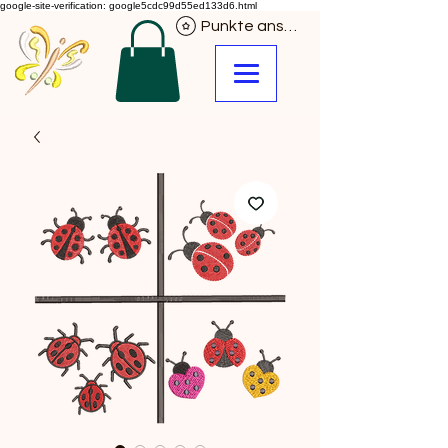
google-site-verification: google5cdc99d55ed133d6.html
Punkte ansehen