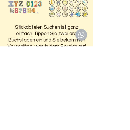
Stickdateien Suchen ist ganz
einfach. Tippen Sie zwei drei
Buchstaben ein und Sie bekommen
Vorschläge, was in dem Bereich auf
der HP ist.
Damit Sie 30 Tage Zugriff auf
Ihre gekauften Stickdateien
haben, melden Sie sich oben an.
Weitere Infos finden Sie auf der
Seite
Anmelden / Registrieren