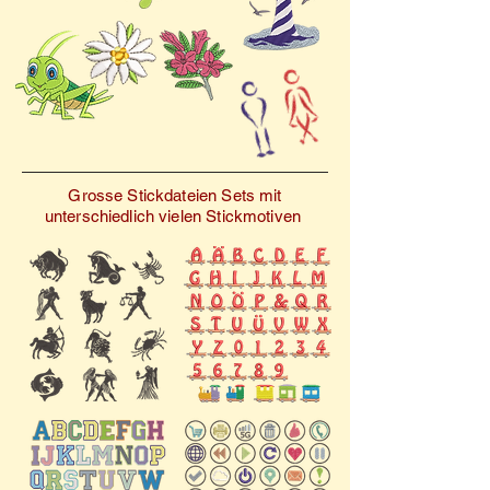
Wohnkultur eine charmante
Note verleihen – die
Kollektion „Maienkäfer 2“
wird Sie mit ihren fröhlichen
und verspielten Motiven
begeistern.
Grosse Stickdateien Sets mit
unterschiedlich vielen Stickmotiven