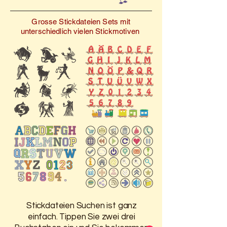
inspirierte Patchwork
Grosse Stickdateien Sets mit
Decke gestalten oder
unterschiedlich vielen Stickmotiven
einem Kleidungsstück eine
besondere Note verleihen
möchten – diese digitalen
Stickdateien werden Sie
begeistern. Steigern Sie
Ihre Stickkunst noch heute
mit der Kollektion
„Fußabdruck, Spuren, Füsse
1“!
Stickdateien Suchen ist ganz
einfach. Tippen Sie zwei drei