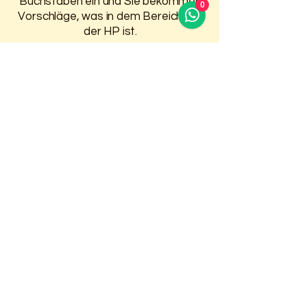
Buchstaben ein und Sie bekommen
0
Vorschläge, was in dem Bereich auf
der HP ist.
Damit Sie 30 Tage Zugriff auf
Ihre gekauften Stickdateien
haben, melden Sie sich oben an.
Weitere Infos finden Sie auf der
Seite
Anmelden / Registrieren
Unser Warenkorb
akzeptiert folgende
Zahlungsmittel.