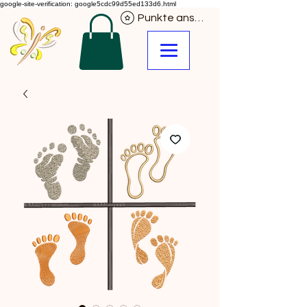
google-site-verification: google5cdc99d55ed133d6.html
Punkte ansehen