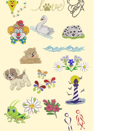
Ihren Designs eine rustikale
und natürliche Note zu
verleihen und sind ideal für
Projekte mit Natur- und
Outdoor-Motiven eignen.
Die detaillierten Stickereien
geben die feinen Muster
verschiedener
Fussabdrücke
originalgetreu wieder und
ermöglichen so die
einfache Erstellung
lebensechter Designs in
unterschiedlichen Grössen.
Ob Sie eine von der Natur