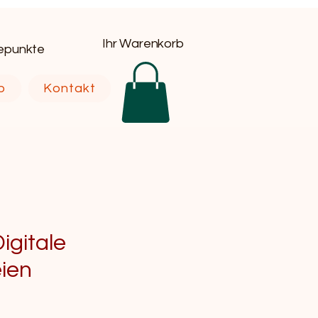
Ihr Warenkorb
uepunkte
p
Kontakt
igitale
eien
eis