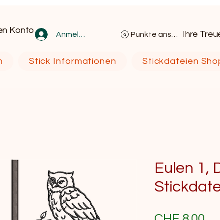
en Konto
Ihre Tre
Anmelden
Punkte ansehen
n
Stick Informationen
Stickdateien Sho
Eulen 1, D
Stickdat
Pr
CHF 8.00