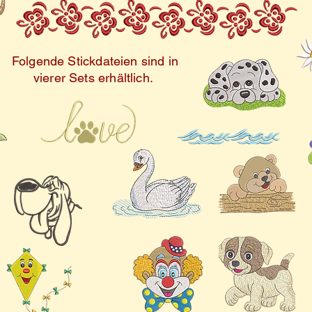
Stickbild nicht
uch von Natur verleihen. Diese
Umrandungen 
verleihen jedem Stoff oder
Für beste Erg
verspieltes Element. Ob Sie ein
Folgende Stickdateien sind in
zudem, vor dem
vierer Sets erhältlich.
en Greifvögel sind oder
eine Stickprob
it bewundern, diese digitalen
durchzuführen
begeistern und inspirieren.
ationen mit unseren Waldvogel
ateien, einen Hauch von Wald!