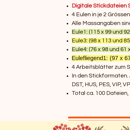
Digitale Stickdateien S
4 Eulen in je 2 Grössen
Alle Massangaben sind 
Eule1: (115 x 99 und 92
Eule3: (98 x 113 und 85
Eule4: (76 x 98 und 61 
E
ulefliegend1: (97 x 6
4 Arbeitsblätter zum 
In den Stickformaten.
DST, HUS, PES, VIP, VP
Total ca. 100 Dateien,
Wir präsentieren unsere 
Diese Kollektion bietet 
Stickmuster von fliegen