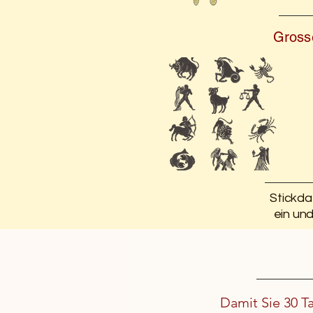
Grosse
Stickda
ein un
Damit Sie 30 T