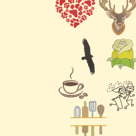
Ihren Projekten einen Ha
farbenfrohen Kreaturen 
Textil ein skurriles und 
Fan dieser majestätisch
einfach nur ihre Schönhe
Stickdateien werden Sie 
Verleihen Sie Ihren Kre
Eulen 1, Digitale Stickd