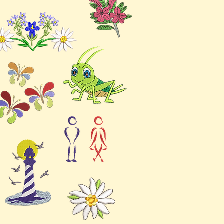
 verzogen wird und die
exakt stimmen.
ebnisse empfehlen wir
 eigentlichen Projekt
e auf ähnlichem Stoff
.