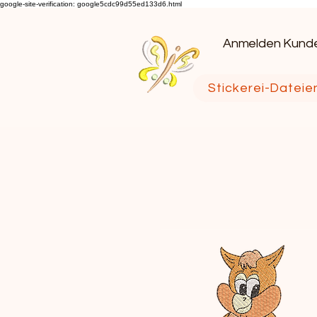
google-site-verification: google5cdc99d55ed133d6.html
Anmelden Kund
Stickerei-Dateie