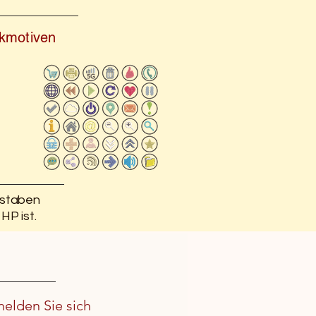
ickmotiven
hstaben
HP ist.
melden Sie sich