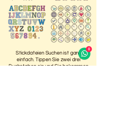
0
Stickdateien Suchen ist ganz
einfach. Tippen Sie zwei drei
Buchstaben ein und Sie bekommen
Vorschläge, was in dem Bereich auf
der HP ist.
Damit Sie 30 Tage Zugriff auf
Ihre gekauften Stickdateien