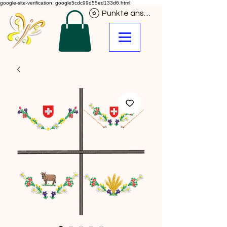
google-site-verification: google5cdc99d55ed133d6.html
Punkte ansehen