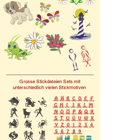
vielseitige Designs, die Ihre
Projekte aufwerten.
Perfekt abgestimmt für
jeden, der digitale
Stickdateien schätzt und
individuelle Akzente setzen
möchte.
Grosse Stickdateien Sets mit
unterschiedlich vielen Stickmotiven