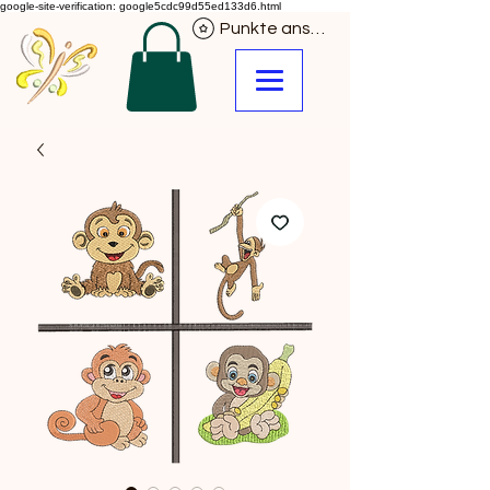
google-site-verification: google5cdc99d55ed133d6.html
Punkte ansehen