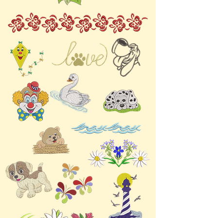
diese digitalen
unsaubere Stickbilder.
die Originalgröße der
Stickdateien verleihen
Wichtige Pflegepunkte:
Stickdatei, da Änderungen
Ihren Bastelarbeiten
Regelmäßig reinigen:
zu Fehlern in der
Persönlichkeit. Dank des
Entfernen Sie nach dem
Stichdarstellung führen
hochwertigen digitalen
Sticken Flusen, Staub
können.
Formats können Sie die
und Fadenreste aus
Zusätzlich ist die richtige
Dateien einfach auf Ihre
Spulenbereich, Nadel und
Fadenspannung wichtig,
Stickmaschine hochladen
Stichplatte.
damit das Stickbild nicht
und sofort mit dem Sticken
Richtig ölen: Bewegliche
verzogen wird und die
beginnen. Bringen Sie mit
Teile sollten regelmässig
Umrandungen exakt
den Affen 1 Digitale
mit geeignetem
stimmen.
Stickdateien ein bisschen
Maschinenöl geschmiert
Für beste Ergebnisse
Wildnis in Ihr nächstes
werden, damit alles
empfehlen wir zudem, vor
Projekt.
reibungslos läuft.
dem eigentlichen Projekt
Nadel kontrollieren:
eine Stickprobe auf