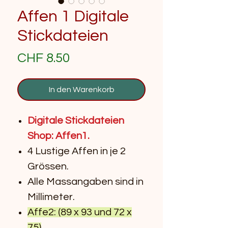
Affen 1 Digitale
Stickdateien
Preis
CHF 8.50
In den Warenkorb
Digitale Stickdateien
Shop: Affen1.
4 Lustige Affen in je 2
Grössen.
Alle Massangaben sind in
Millimeter.
Affe2: (89 x 93 und 72 x
75)