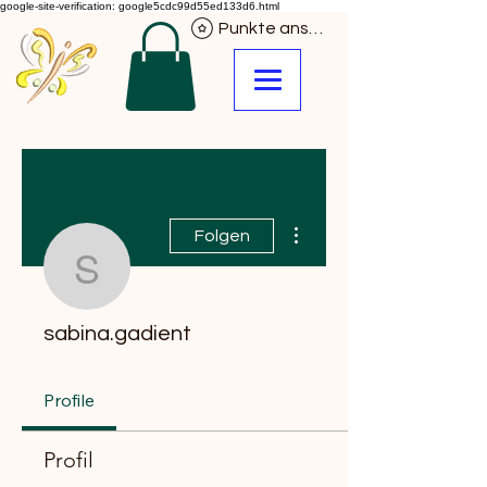
google-site-verification: google5cdc99d55ed133d6.html
Punkte ansehen
Weitere Optionen
Folgen
sabina.gadient
sabina.gadient
Profile
Profil