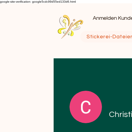
google-site-verification: google5cdc99d55ed133d6.html
Anmelden Kund
Stickerei-Dateie
Christ