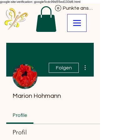
google-site-verification: google5cdc99d55ed133d6.html
Punkte ansehen
Weitere Optionen
Folgen
Marion Hohmann
Profile
Profil