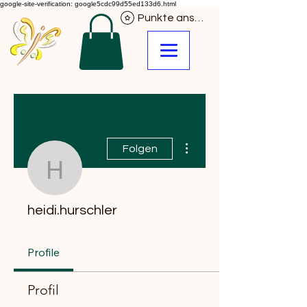
google-site-verification: google5cdc99d55ed133d6.html
Punkte ansehen
Weitere Optionen
Folgen
heidi.hurschler
heidi.hurschler
Profile
Profil