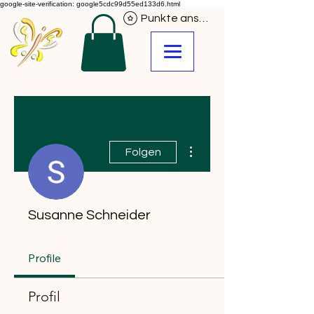
google-site-verification: google5cdc99d55ed133d6.html
Punkte ansehen
Weitere Optionen
Folgen
Susanne Schneider
Profile
Profil